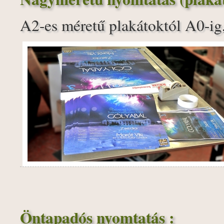
A2-es méretű plakátoktól A0-ig,
Öntapadós nyomtatás :