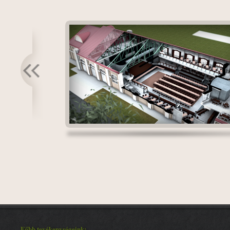
Főbb tevékenységeink: