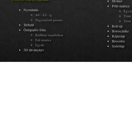
Molinó
Póló matrica
Nyomtatás
Egysz
A4 - A3 - ig
Több 
Nagyméretű poszter
Több 
Térbetű
Roll-up
Öntapadós fólia
Boroscímke
Kiállítási standfelirat
Képeslap
Fali matrica
Brossúra
Egyéb
Szórólap
3D látványterv