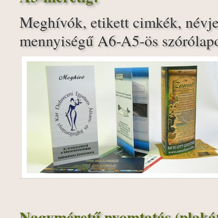
Meghívók, etikett cimkék, névj
mennyiségű A6-A5-ös szórólapok
Nagyméretű nyomtatás (plakát