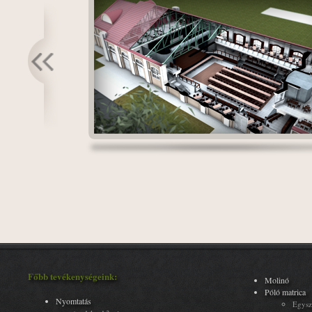
Főbb tevékenységeink:
Molinó
Póló matrica
Nyomtatás
Egysz