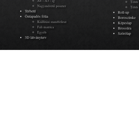
A4 - A3 - ig
Több 
Nagyméretű poszter
Több 
Térbetű
Roll-up
Öntapadós fólia
Boroscímke
Kiállítási standfelirat
Képeslap
Fali matrica
Brossúra
Egyéb
Szórólap
3D látványterv