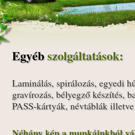
Egyéb
szolgáltatások:
Laminálás, spirálozás, egyedi h
gravírozás, bélyegző készítés, 
PASS-kártyák, névtáblák illetve
Néhány kép a munkáinkból vá